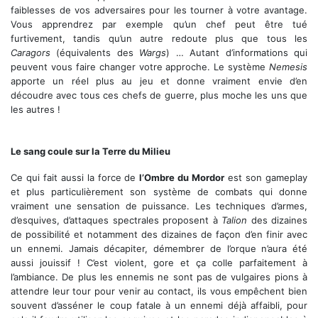
faiblesses de vos adversaires pour les tourner à votre avantage.
Vous apprendrez par exemple qu’un chef peut être tué
furtivement, tandis qu’un autre redoute plus que tous les
Caragors
(équivalents des
Wargs
) … Autant d’informations qui
peuvent vous faire changer votre approche. Le système
Nemesis
apporte un réel plus au jeu et donne vraiment envie d’en
découdre avec tous ces chefs de guerre, plus moche les uns que
les autres !
Les pouvoirs vous seront très utiles en Mordor
Le sang coule sur la Terre du Milieu
Ce qui fait aussi la force de
l’Ombre du Mordor
est son gameplay
et plus particulièrement son système de combats qui donne
vraiment une sensation de puissance. Les techniques d’armes,
d’esquives, d’attaques spectrales proposent à
Talion
des dizaines
de possibilité et notamment des dizaines de façon d’en finir avec
un ennemi. Jamais décapiter, démembrer de l’orque n’aura été
aussi jouissif ! C’est violent, gore et ça colle parfaitement à
l’ambiance. De plus les ennemis ne sont pas de vulgaires pions à
attendre leur tour pour venir au contact, ils vous empêchent bien
souvent d’asséner le coup fatale à un ennemi déjà affaibli, pour