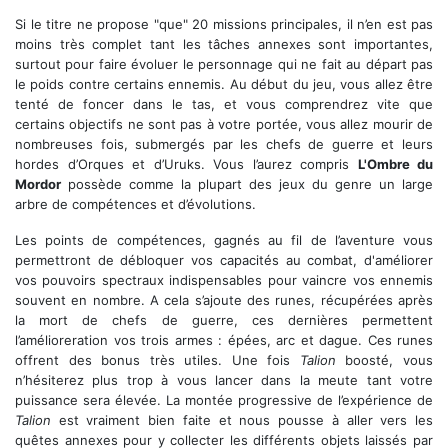
Si le titre ne propose "que" 20 missions principales, il n’en est pas
moins très complet tant les tâches annexes sont importantes,
surtout pour faire évoluer le personnage qui ne fait au départ pas
le poids contre certains ennemis. Au début du jeu, vous allez être
tenté de foncer dans le tas, et vous comprendrez vite que
certains objectifs ne sont pas à votre portée, vous allez mourir de
nombreuses fois, submergés par les chefs de guerre et leurs
hordes d’Orques et d’Uruks. Vous l’aurez compris
L'Ombre du
Mordor
possède comme la plupart des jeux du genre un large
arbre de compétences et d’évolutions.
Les points de compétences, gagnés au fil de l’aventure vous
permettront de débloquer vos capacités au combat, d'améliorer
vos pouvoirs spectraux indispensables pour vaincre vos ennemis
souvent en nombre. A cela s’ajoute des runes, récupérées après
la mort de chefs de guerre, ces dernières permettent
l’amélioreration vos trois armes : épées, arc et dague. Ces runes
offrent des bonus très utiles. Une fois
Talion
boosté, vous
n’hésiterez plus trop à vous lancer dans la meute tant votre
puissance sera élevée. La montée progressive de l’expérience de
Talion
est vraiment bien faite et nous pousse à aller vers les
quêtes annexes pour y collecter les différents objets laissés par