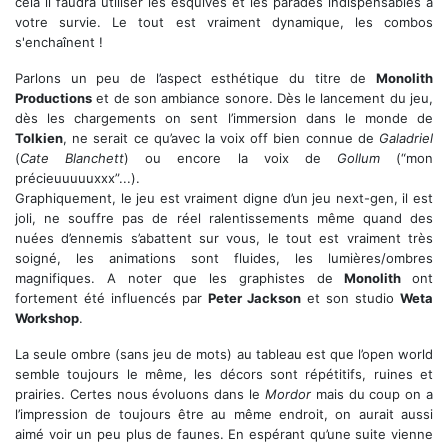
cela il faudra utiliser les esquives et les parades indispensables à
votre survie. Le tout est vraiment dynamique, les combos
s'enchaînent !
Parlons un peu de l’aspect esthétique du titre de
Monolith
Productions
et de son ambiance sonore. Dès le lancement du jeu,
dès les chargements on sent l’immersion dans le monde de
Tolkien
, ne serait ce qu’avec la voix off bien connue de
Galadriel
(
Cate Blanchett
) ou encore la voix de
Gollum
(“mon
précieuuuuuxxx”...).
Graphiquement, le jeu est vraiment digne d’un jeu next-gen, il est
joli, ne souffre pas de réel ralentissements même quand des
nuées d’ennemis s’abattent sur vous, le tout est vraiment très
soigné, les animations sont fluides, les lumières/ombres
magnifiques. A noter que les graphistes de
Monolith
ont
fortement été influencés par
Peter Jackson
et son studio
Weta
Workshop
.
La seule ombre (sans jeu de mots) au tableau est que l’open world
semble toujours le même, les décors sont répétitifs, ruines et
prairies. Certes nous évoluons dans le
Mordor
mais du coup on a
l’impression de toujours être au même endroit, on aurait aussi
aimé voir un peu plus de faunes. En espérant qu’une suite vienne