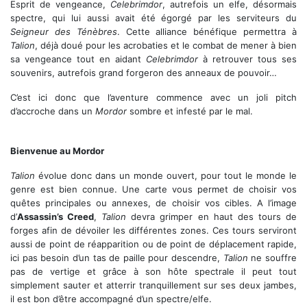
Esprit de vengeance,
Celebrimdor
, autrefois un elfe, désormais
spectre, qui lui aussi avait été égorgé par les serviteurs du
Seigneur des Ténèbres
. Cette alliance bénéfique permettra à
Talion
, déjà doué pour les acrobaties et le combat de mener à bien
sa vengeance tout en aidant
Celebrimdor
à retrouver tous ses
souvenirs, autrefois grand forgeron des anneaux de pouvoir…
C’est ici donc que l’aventure commence avec un joli pitch
d’accroche dans un
Mordor
sombre et infesté par le mal.
Un excellent système de combat sanglant
Bienvenue au Mordor
Talion
évolue donc dans un monde ouvert, pour tout le monde le
genre est bien connue. Une carte vous permet de choisir vos
quêtes principales ou annexes, de choisir vos cibles. A l’image
d’
Assassin’s Creed
,
Talion
devra grimper en haut des tours de
forges afin de dévoiler les différentes zones. Ces tours serviront
aussi de point de réapparition ou de point de déplacement rapide,
ici pas besoin d’un tas de paille pour descendre,
Talion
ne souffre
pas de vertige et grâce à son hôte spectrale il peut tout
simplement sauter et atterrir tranquillement sur ses deux jambes,
il est bon d’être accompagné d’un spectre/elfe.