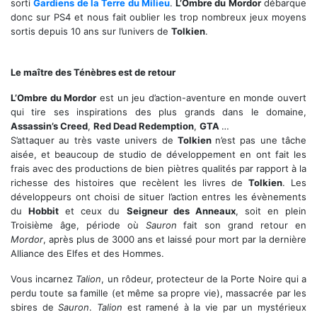
sorti
Gardiens de la Terre du Milieu
.
L’Ombre du Mordor
débarque
donc sur PS4 et nous fait oublier les trop nombreux jeux moyens
sortis depuis 10 ans sur l’univers de
Tolkien
.
Talion et Celebrimdor ne font qu'un
Le maître des Ténèbres est de retour
L’Ombre du Mordor
est un jeu d’action-aventure en monde ouvert
qui tire ses inspirations des plus grands dans le domaine,
Assassin’s Creed
,
Red Dead Redemption
,
GTA
…
S’attaquer au très vaste univers de
Tolkien
n’est pas une tâche
aisée, et beaucoup de studio de développement en ont fait les
frais avec des productions de bien piètres qualités par rapport à la
richesse des histoires que recèlent les livres de
Tolkien
. Les
développeurs ont choisi de situer l’action entres les évènements
du
Hobbit
et ceux du
Seigneur des Anneaux
, soit en plein
Troisième âge, période où
Sauron
fait son grand retour en
Mordor
, après plus de 3000 ans et laissé pour mort par la dernière
Alliance des Elfes et des Hommes.
Vous incarnez
Talion
, un rôdeur, protecteur de la Porte Noire qui a
perdu toute sa famille (et même sa propre vie), massacrée par les
sbires de
Sauron
.
Talion
est ramené à la vie par un mystérieux