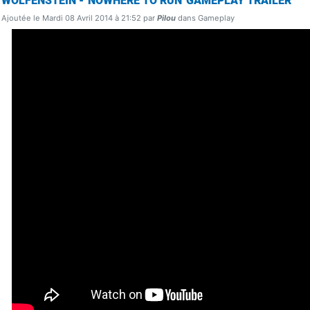
WOLFENSTEIN - 'NOWHERE TO RUN' GAMEPLAY TRAILER
Ajoutée le Mardi 08 Avril 2014 à 21:52 par
Pilou
dans Gameplay