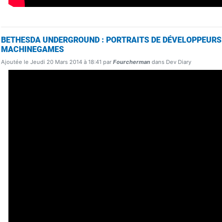
BETHESDA UNDERGROUND : PORTRAITS DE DÉVELOPPEURS
MACHINEGAMES
Ajoutée le Jeudi 20 Mars 2014 à 18:41 par
Fourcherman
dans Dev Diary