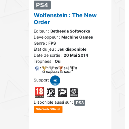
PS4
Wolfenstein : The New
Order
Editeur :
Bethesda Softworks
Développeur :
Machine Games
Genre :
FPS
Etat du jeu :
Jeu disponible
Date de sortie :
20 Mai 2014
Trophées :
Oui
1
1
15
34 |
8
51 trophées au total
Support
Disponible aussi sur :
PS3
Site Web Officiel