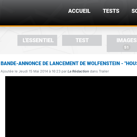
ACCUEIL
TESTS
S
L'ESSENTIEL
TEST
IMAGES
51
BANDE-ANNONCE DE LANCEMENT DE WOLFENSTEIN - "HOUS
Ajoutée le Jeudi 15 Mai 2014 à 16:23 par
La Rédaction
dans Trailer