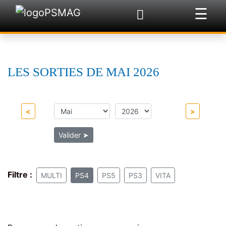
☰
×
LES SORTIES DE MAI 2026
<
>
Valider
➤
Filtre :
MULTI
PS4
PS5
PS3
VITA