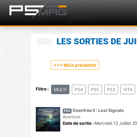
LES SORTIES DE JU
<
<< Mois précédent
Filtre :
MULTI
PS4
PS5
PS3
VITA
Oxenfree II : Lost Signals
PS5
Aventure
Date de sortie :
Mercredi 12 Juillet 2