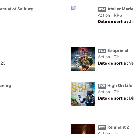
emist of Salburg
Atelier Mari
PS4
Action | RPG
Date de sortie :
Je
Exoprimal
PS4
Action | Tir
023
Date de sortie :
Ve
ening
High On Life
PS5
Action | Tir
Date de sortie :
Di
Remnant 2
PS5
Action | Tir