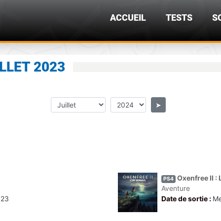
ACCUEIL
TESTS
S
ILLET 2023
➤
Oxenfree II :
PS4
Aventure
023
Date de sortie :
Me