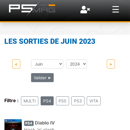
×
☰
LES SORTIES DE JUIN 2023
<
>
Valider
➤
Filtre :
MULTI
PS4
PS5
PS3
VITA
Diablo IV
PS4
Hack 'n' slash