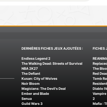
DERNIÈRES FICHES JEUX AJOUTÉES :
FICHES 
Endless Legend 2
REANIM
The Walking Dead: Streets of Survival
Replace
NBA 2K27
The Blo
The Defiant
Red Dea
Kusan: City of Wolves
Tomb Rai
Noir Bloom
Resident
Magicians: The Devil's Deal
Diablo IV
Ember and Blade
Vampire 
Senua
2
Guild Wars 3
Mafia : 