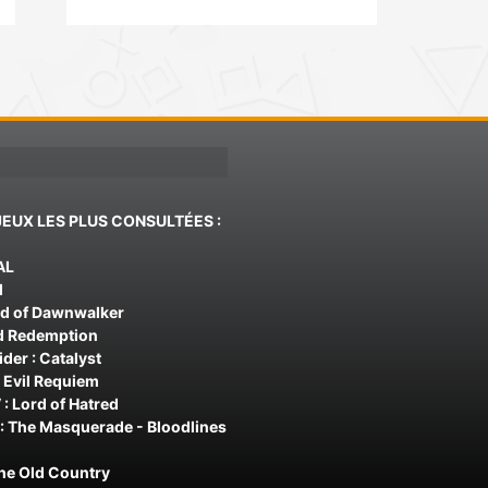
JEUX LES PLUS CONSULTÉES :
AL
d
od of Dawnwalker
d Redemption
der : Catalyst
 Evil Requiem
 : Lord of Hatred
: The Masquerade - Bloodlines
The Old Country