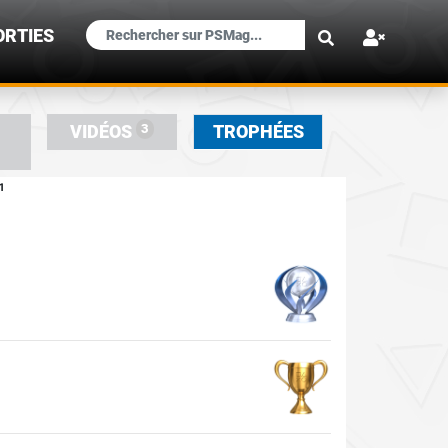
×
ORTIES
3
VIDÉOS
TROPHÉES
1