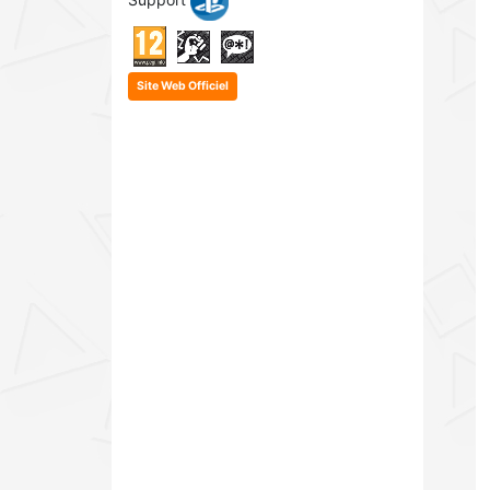
Support
Site Web Officiel