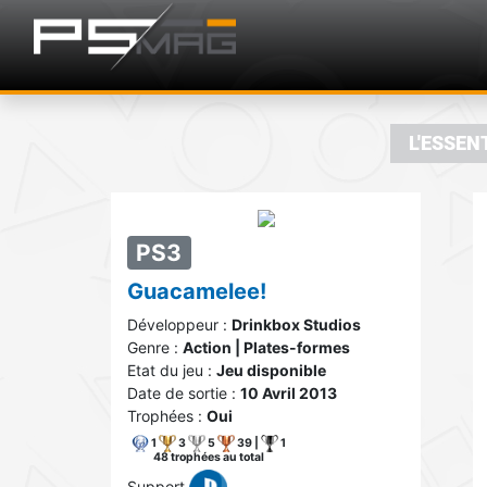
L'ESSEN
PS3
Guacamelee!
Développeur :
Drinkbox Studios
Genre :
Action | Plates-formes
Etat du jeu :
Jeu disponible
Date de sortie :
10 Avril 2013
Trophées :
Oui
1
3
5
39 |
1
48 trophées au total