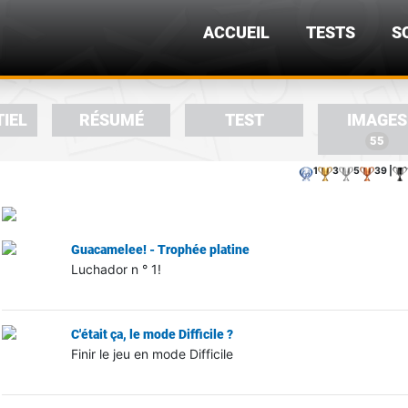
ACCUEIL
TESTS
S
TIEL
RÉSUMÉ
TEST
IMAGES
55
1
3
5
39 |
Guacamelee! - Trophée platine
Luchador n ° 1!
C'était ça, le mode Difficile ?
Finir le jeu en mode Difficile