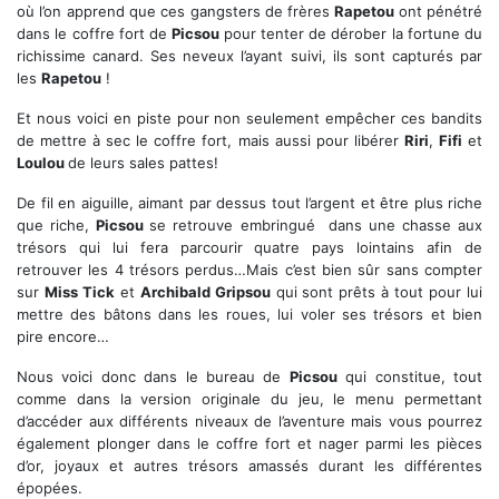
où l’on apprend que ces gangsters de frères
Rapetou
ont pénétré
dans le coffre fort de
Picsou
pour tenter de dérober la fortune du
richissime canard. Ses neveux l’ayant suivi, ils sont capturés par
les
Rapetou
!
Et nous voici en piste pour non seulement empêcher ces bandits
de mettre à sec le coffre fort, mais aussi pour libérer
Riri
,
Fifi
et
Loulou
de leurs sales pattes!
De fil en aiguille, aimant par dessus tout l’argent et être plus riche
que riche,
Picsou
se retrouve embringué dans une chasse aux
trésors qui lui fera parcourir quatre pays lointains afin de
retrouver les 4 trésors perdus…Mais c’est bien sûr sans compter
sur
Miss Tick
et
Archibald Gripsou
qui sont prêts à tout pour lui
mettre des bâtons dans les roues, lui voler ses trésors et bien
pire encore…
Nous voici donc dans le bureau de
Picsou
qui constitue, tout
comme dans la version originale du jeu, le menu permettant
d’accéder aux différents niveaux de l’aventure mais vous pourrez
également plonger dans le coffre fort et nager parmi les pièces
d’or, joyaux et autres trésors amassés durant les différentes
épopées.