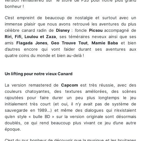
version remastered sur le store de PS3 pour notre plus grand
bonheur !
C’est empreint de beaucoup de nostalgie et surtout avec un
immense plaisir que nous avons retrouvé les aventures du plus
célèbre canard radin de
Disney
: l’oncle
Picsou
accompagné de
Riri, Fifi, Loulou et Zaza
, ses téméraires neveux ainsi que ses
amis
Flagada Jones
,
Geo Trouve Tout
,
Mamie Baba
et bien
d’autres encore qui vont l’aider durant ses aventures aux
quatre coins du monde et bien au-delà !
Picsou accompagné de son célèbre Pilote
Un lifting pour notre vieux Canard
La version remastered de
Capcom
est très réussie, avec des
couleurs chatoyantes, des textures améliorées, des scènes
rajoutées pour faire durer un peu plus longtemps le jeu
initialement très court (et oui, il n’y avait pas de système de
sauvegarde en 1989…) et même des dialogues qui n’existaient
qu’en style « bulle BD » sur la version originale sont désormais
doublés, ce qui rend beaucoup plus vivant ce jeu d’une autre
époque.
C’est du pur bonheur de découvrir que la musique et les bruitages