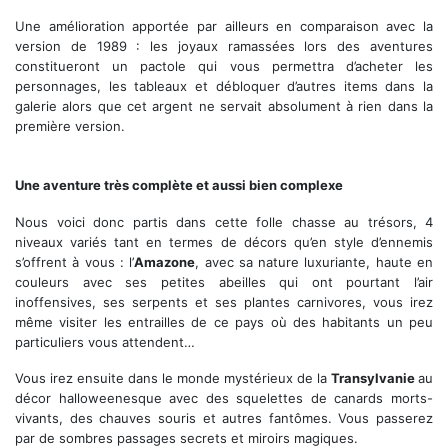
Une amélioration apportée par ailleurs en comparaison avec la
version de 1989 : les joyaux ramassées lors des aventures
constitueront un pactole qui vous permettra d’acheter les
personnages, les tableaux et débloquer d’autres items dans la
galerie alors que cet argent ne servait absolument à rien dans la
première version.
Le bureau de Picsou
Une aventure très complète et aussi bien complexe
Nous voici donc partis dans cette folle chasse au trésors, 4
niveaux variés tant en termes de décors qu’en style d’ennemis
s’offrent à vous : l’
Amazone
, avec sa nature luxuriante, haute en
couleurs avec ses petites abeilles qui ont pourtant l’air
inoffensives, ses serpents et ses plantes carnivores, vous irez
même visiter les entrailles de ce pays où des habitants un peu
particuliers vous attendent…
Vous irez ensuite dans le monde mystérieux de la
Transylvanie
au
décor halloweenesque avec des squelettes de canards morts-
vivants, des chauves souris et autres fantômes. Vous passerez
par de sombres passages secrets et miroirs magiques.