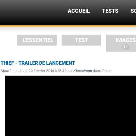
ACCUEIL
TESTS
S
L'ESSENTIEL
TEST
IMAGES
71
THIEF - TRAILER DE LANCEMENT
Ajoutée le Jeudi 20 Février 2014 à 18:42 par
Kiapadnom
dans Trailer