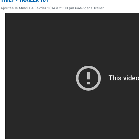
THIEF - TRAILER 101
Ajoutée le Mardi 04 Février 2014 à 21:00 par
Pilou
dans Trailer