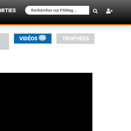
×
ORTIES
13
VIDÉOS
TROPHÉES