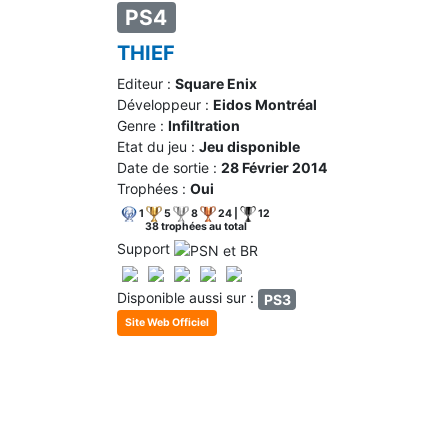
PS4
THIEF
Editeur :
Square Enix
Développeur :
Eidos Montréal
Genre :
Infiltration
Etat du jeu :
Jeu disponible
Date de sortie :
28 Février 2014
Trophées :
Oui
1
5
8
24 |
12
38 trophées au total
Support
Disponible aussi sur :
PS3
Site Web Officiel