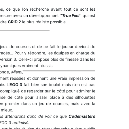
es, ce que l’on recherche avant tout ce sont les
i-mesure avec un développement
"True Feel"
qui est
ndre
GRID 2
le plus réaliste possible.
jeux de courses et de ce fait le joueur devient de
tracés... Pour y répondre, les équipes en charge du
version 3. Celle-ci propose plus de finesse dans les
dynamiques vraiment réussis.
monde,
Miami
,
ment réussies et donnent une vraie impression de
ie. L’
EGO 3
fait bien son boulot mais n’en est pas
st compliqué de regarder sur le côté pour admirer le
ise de côté pour laisser place à des silhouettes
en premier dans un jeu de courses, mais avec la
 mieux.
Nous attendrons donc de voir ce que
Codemasters
 EGO 3 optimisé.
ur le circuit, rien de révolutionnaire puisque déjà