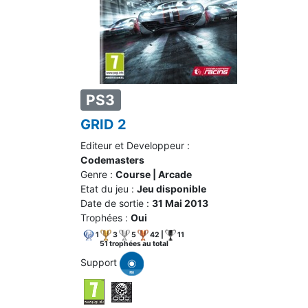
PS3
GRID 2
Editeur et Developpeur :
Codemasters
Genre :
Course | Arcade
Etat du jeu :
Jeu disponible
Date de sortie :
31 Mai 2013
Trophées :
Oui
1
3
5
42 |
11
51 trophées au total
Support