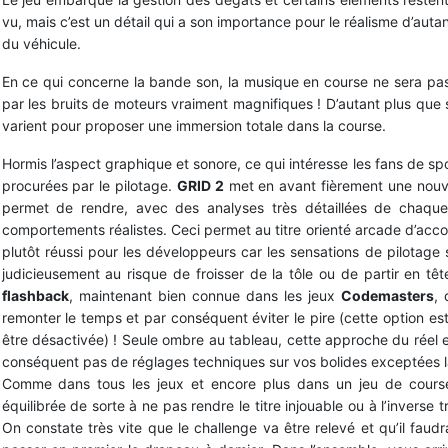
vu, mais c’est un détail qui a son importance pour le réalisme d’aut
du véhicule.
En ce qui concerne la bande son, la musique en course ne sera pas l
par les bruits de moteurs vraiment magnifiques ! D’autant plus que 
varient pour proposer une immersion totale dans la course.
Hormis l’aspect graphique et sonore, ce qui intéresse les fans de sp
procurées par le pilotage.
GRID 2
met en avant fièrement une nou
permet de rendre, avec des analyses très détaillées de chaque 
comportements réalistes. Ceci permet au titre orienté arcade d’acco
plutôt réussi pour les développeurs car les sensations de pilotage so
judicieusement au risque de froisser de la tôle ou de partir en tê
flashback
, maintenant bien connue dans les jeux
Codemasters
, 
remonter le temps et par conséquent éviter le pire (cette option e
être désactivée) ! Seule ombre au tableau, cette approche du réel e
conséquent pas de réglages techniques sur vos bolides exceptées la 
Comme dans tous les jeux et encore plus dans un jeu de courses,
équilibrée de sorte à ne pas rendre le titre injouable ou à l’inverse 
On constate très vite que le challenge va être relevé et qu’il faud