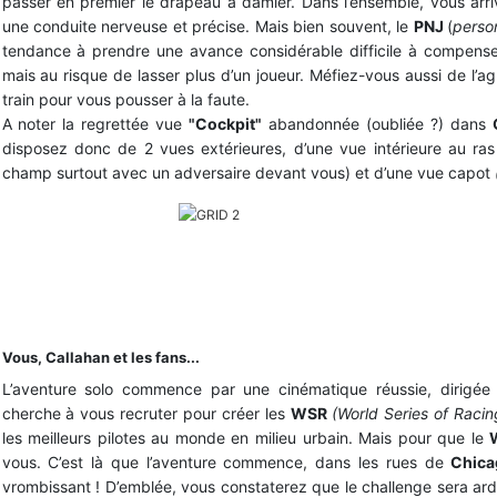
passer en premier le drapeau à damier. Dans l’ensemble, vous arri
une conduite nerveuse et précise. Mais bien souvent, le
PNJ
(
perso
tendance à prendre une avance considérable difficile à compenser
mais au risque de lasser plus d’un joueur. Méfiez-vous aussi de l’agr
train pour vous pousser à la faute.
A noter la regrettée vue
"Cockpit"
abandonnée (oubliée ?) dans
disposez donc de 2 vues extérieures, d’une vue intérieure au ras
champ surtout avec un adversaire devant vous) et d’une vue capot
De jolis bolides !
Quelques notions de pilotage peuvent être utiles.
Vous, Callahan et les fans...
L’aventure solo commence par une cinématique réussie, dirigé
cherche à vous recruter pour créer les
WSR
(World Series of Racin
les meilleurs pilotes au monde en milieu urbain. Mais pour que le
vous. C’est là que l’aventure commence, dans les rues de
Chica
vrombissant ! D’emblée, vous constaterez que le challenge sera ard