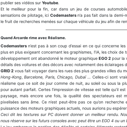
publier ses vidéos sur
Youtube
.
Et le meilleur pour la fin, car dans un jeu de courses automobil
sensations de pilotage, ici
Codemasters
n’a pas fait dans la dem
le fruit de recherches menées sur chaque véhicule du jeu afin de re
Quand Arcarde rime avec Réalisme.
Codemasters
n’est pas à son coup d’essai en ce qui concerne les 
plus en plus exigeant concernant les graphismes, l’IA, les choix de 
développement ont abandonné le moteur graphique
EGO 2
pour la 
détails des voitures et des décors avec notamment des éclairages 
GRID 2
vous fait voyager dans les rues des plus grandes villes du 
Hong-Kong
,
Barcelone, Paris, Chicago, Dubaï
… Celles-ci sont vrai
réalisme que ce soit de jour comme de nuit, au soleil ou sous la plu
pour autant parfait. Certes l’impression de vitesse est telle qu’il e
paysage, mais encore une fois, la qualité des spectateurs est m
pixelisées sans âme. Ce n’est peut-être pas ce qu’on recherche 
puissance des moteurs graphiques actuels, nous aurions pu espérer
Ceci dit les textures sur PC doivent donner un meilleur rendu. 
nous réserve sur les futurs consoles avec peut être un EGO 4 ou un
Le jeu embarque la gestion des dégâts et certains éléments restent s