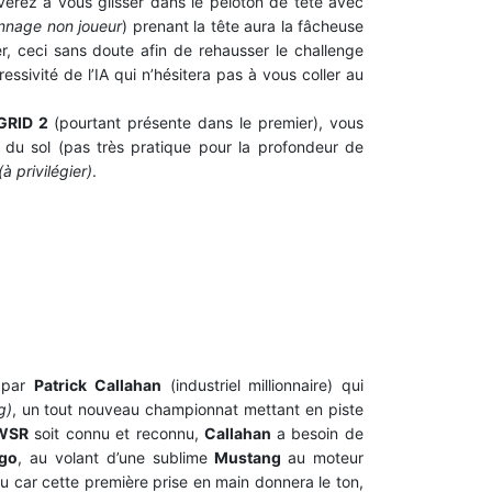
verez à vous glisser dans le peloton de tête avec
nnage non joueur
) prenant la tête aura la fâcheuse
, ceci sans doute afin de rehausser le challenge
essivité de l’IA qui n’hésitera pas à vous coller au
GRID 2
(pourtant présente dans le premier), vous
 du sol (pas très pratique pour la profondeur de
(à privilégier)
.
e par
Patrick Callahan
(industriel millionnaire) qui
g)
, un tout nouveau championnat mettant en piste
WSR
soit connu et reconnu,
Callahan
a besoin de
go
, au volant d’une sublime
Mustang
au moteur
u car cette première prise en main donnera le ton,