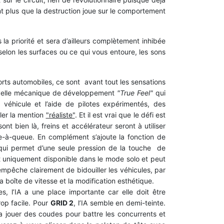
ant plus que la destruction joue sur le comportement
a priorité et sera d’ailleurs complètement inhibée
selon les surfaces ou ce qui vous entoure, les sons
orts automobiles, ce sont avant tout les sensations
velle mécanique de développement
"True Feel"
qui
véhicule et l’aide de pilotes expérimentés, des
ler la mention
"réaliste"
. Et il est vrai que le défi est
nt bien là, freins et accélérateur seront à utiliser
te-à-queue. En complément s’ajoute la fonction de
qui permet d’une seule pression de la touche
de
st uniquement disponible dans le mode solo et peut
mpêche clairement de bidouiller les véhicules, par
boîte de vitesse et la modification esthétique.
 l’IA a une place importante car elle doit être
trop facile. Pour
GRID 2
, l’IA semble en demi-teinte.
ra jouer des coudes pour battre les concurrents et