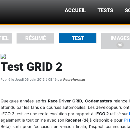
ACCUEIL
TESTS
S
TIEL
RÉSUMÉ
TEST
IMAGES
90
Test GRID 2
Publié le Jeudi 06 Juin 2013 à 08:19 par
Fourcherman
Quelques années après
Race Driver GRID
,
Codemasters
relance 
attendu par les fans de courses automobiles. Les développeurs ont 
l’EGO 3, est-ce une réelle évolution par rapport à l’
EGO 2
utilisé sur
également le tout online avec son
Racenet
(déjà disponible pour
F1 
Bêta) sorti pour l’occasion en version finale, l’aspect communauta