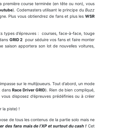
a première course terminée (en tête ou non), vous
outube
). Codemasters utilisant le principe du
Buzz
gne. Plus vous obtiendrez de fans et plus les
WSR
nts types d’épreuves : courses, face-à-face, touge
e dans
GRID 2
pour séduire vos fans et faire monter
e saison apportera son lot de nouvelles voitures,
’impasse sur le multijoueurs. Tout d’abord, un mode
nt dans
Race Driver GRID
). Rien de bien compliqué,
 vous disposez d’épreuves prédéfinies ou à créer
la piste) !
pose de tous les contenus de la partie solo mais ne
r des fans mais de l’XP et surtout du cash !
Cet