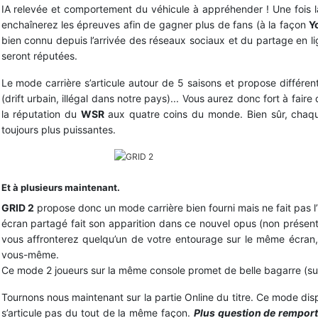
IA relevée et comportement du véhicule à appréhender ! Une fois l
enchaînerez les épreuves afin de gagner plus de fans (à la façon
Y
bien connu depuis l’arrivée des réseaux sociaux et du partage en li
seront réputées.
Le mode carrière s’articule autour de 5 saisons et propose différe
(drift urbain, illégal dans notre pays)... Vous aurez donc fort à fair
la réputation du
WSR
aux quatre coins du monde. Bien sûr, chaqu
toujours plus puissantes.
A vous les courses folles dans les plus belles villes !
Et à plusieurs maintenant.
GRID 2
propose donc un mode carrière bien fourni mais ne fait pas l
écran partagé fait son apparition dans ce nouvel opus (non prése
vous affronterez quelqu’un de votre entourage sur le même écran,
vous-même.
Ce mode 2 joueurs sur la même console promet de belle bagarre (sur 
Tournons nous maintenant sur la partie Online du titre. Ce mode dis
s’articule pas du tout de la même façon.
Plus question de remporte