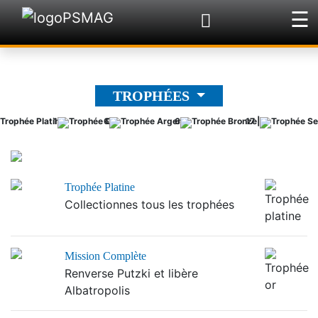
☰
×
TROPHÉES
1
6
6
17 |
Trophée Platine
Collectionnes tous les trophées
Mission Complète
Renverse Putzki et libère
Albatropolis