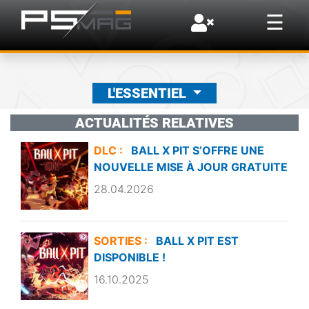
×
☰
L'ESSENTIEL
ACTUALITÉS RELATIVES
DLC :
BALL X PIT S’OFFRE UNE
NOUVELLE MISE À JOUR GRATUITE
28.04.2026
SORTIES :
BALL X PIT EST
DISPONIBLE !
16.10.2025