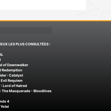
JEUX LES PLUS CONSULTÉES :
AL
d
od of Dawnwalker
d Redemption
der : Catalyst
 Evil Requiem
 : Lord of Hatred
: The Masquerade - Bloodlines
ands 4
 Yotei