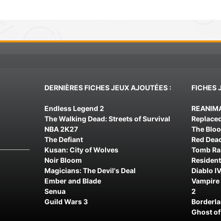
DERNIÈRES FICHES JEUX AJOUTÉES :
FICHES 
Endless Legend 2
REANIM
The Walking Dead: Streets of Survival
Replace
NBA 2K27
The Blo
The Defiant
Red Dea
Kusan: City of Wolves
Tomb Rai
Noir Bloom
Resident
Magicians: The Devil's Deal
Diablo IV
Ember and Blade
Vampire 
Senua
2
Guild Wars 3
Borderl
Ghost of