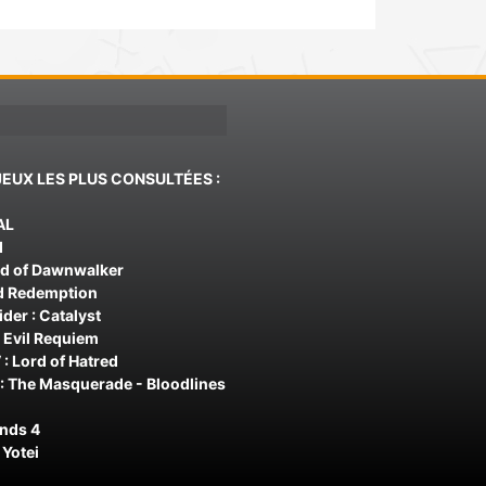
JEUX LES PLUS CONSULTÉES :
AL
d
od of Dawnwalker
d Redemption
der : Catalyst
 Evil Requiem
 : Lord of Hatred
: The Masquerade - Bloodlines
ands 4
 Yotei