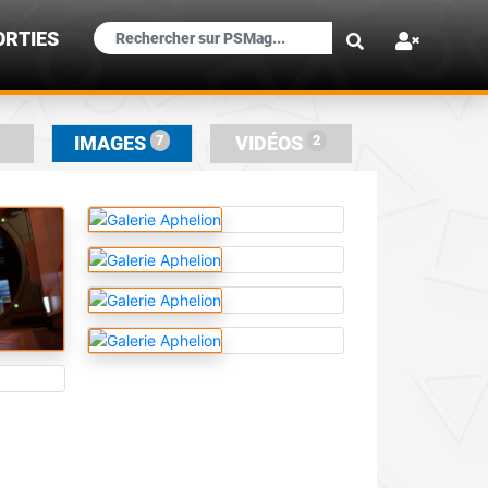
×
ORTIES
7
2
IMAGES
VIDÉOS