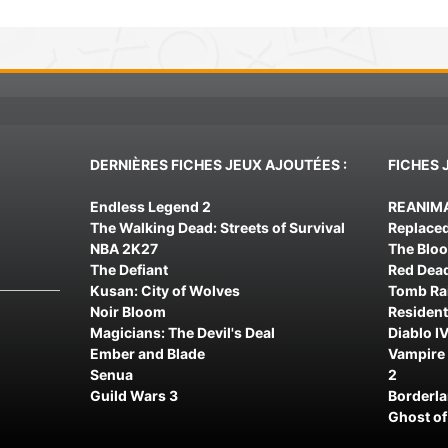
DERNIÈRES FICHES JEUX AJOUTÉES :
FICHES 
Endless Legend 2
REANIM
The Walking Dead: Streets of Survival
Replace
NBA 2K27
The Blo
The Defiant
Red Dea
Kusan: City of Wolves
Tomb Rai
Noir Bloom
Resident
Magicians: The Devil's Deal
Diablo IV
Ember and Blade
Vampire 
Senua
2
Guild Wars 3
Borderl
Ghost of