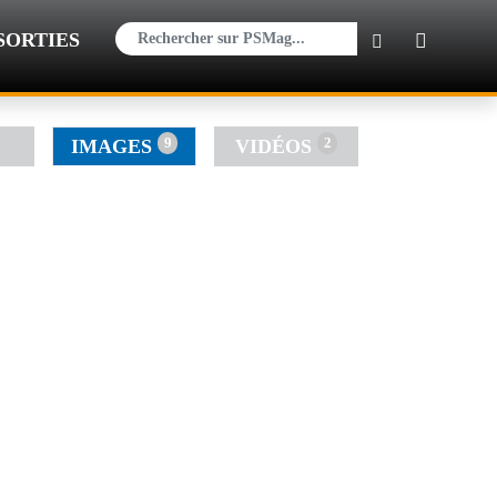
×
SORTIES
9
2
IMAGES
VIDÉOS