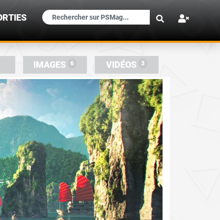
×
ORTIES
6
3
IMAGES
VIDÉOS