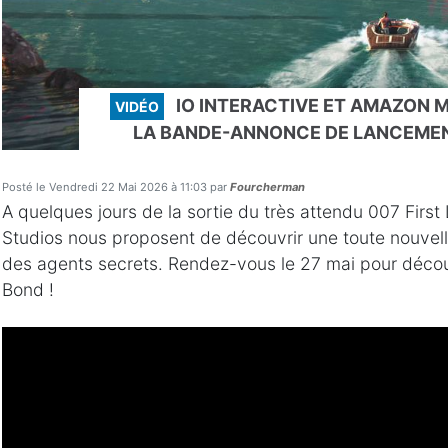
IO INTERACTIVE ET AMAZON 
VIDÉO
LA BANDE-ANNONCE DE LANCEMENT
Posté le Vendredi 22 Mai 2026 à 11:03 par
Fourcherman
A quelques jours de la sortie du très attendu 007 Firs
Studios nous proposent de découvrir une toute nouvell
des agents secrets. Rendez-vous le 27 mai pour décou
Bond !