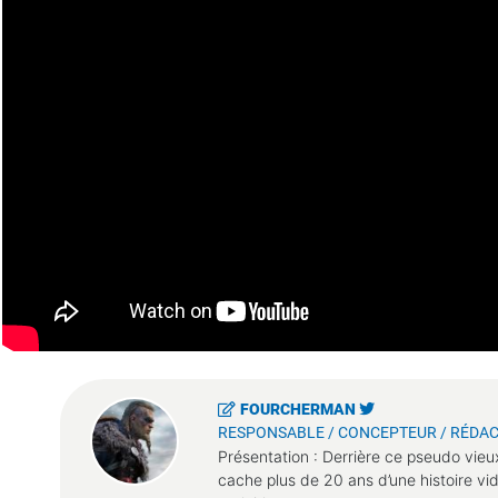
FOURCHERMAN
RESPONSABLE / CONCEPTEUR / RÉDAC
Présentation : Derrière ce pseudo vieu
cache plus de 20 ans d’une histoire vi