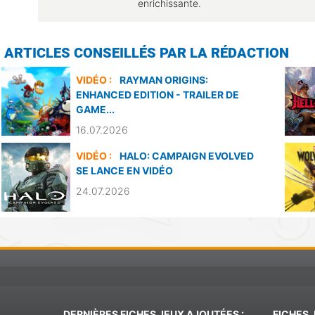
enrichissante.
ARTICLES CONSEILLÉS PAR LA RÉDACTION
VIDÉO :
RAYMAN ORIGINS:
ENHANCED EDITION - TRAILER DE
GAME...
16.07.2026
VIDÉO :
HALO: CAMPAIGN EVOLVED
SE LANCE EN VIDÉO
24.07.2026
DERNIÈRES FICHES JEUX AJOUTÉES :
FICHES 