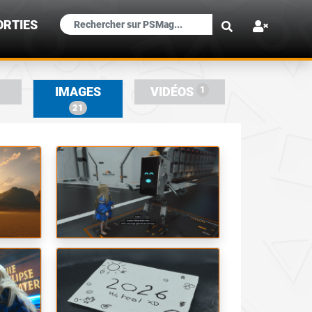
×
ORTIES
1
IMAGES
VIDÉOS
21