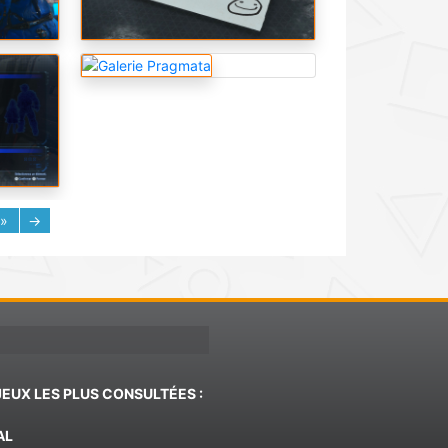
»
→
JEUX LES PLUS CONSULTÉES :
AL