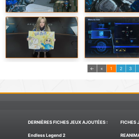
←
«
1
2
3
DERNIÈRES FICHES JEUX AJOUTÉES :
FICHES 
Endless Legend 2
REANIM