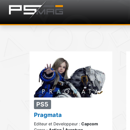
PS5
Pragmata
Editeur et Developpeur :
Capcom
Genre :
Action | Aventure