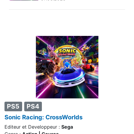
PS5
PS4
Sonic Racing: CrossWorlds
Editeur et Developpeur :
Sega
Genre :
Action | Course