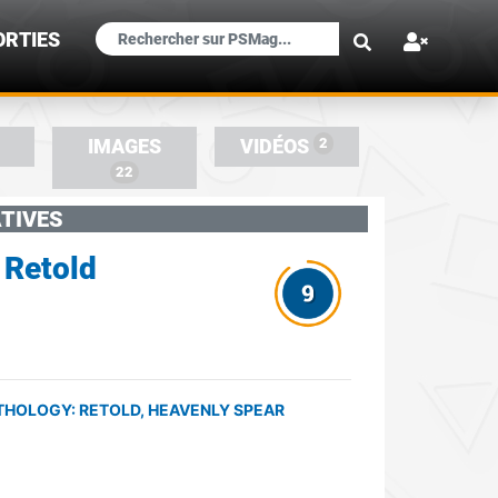
×
ORTIES
2
IMAGES
VIDÉOS
22
TIVES
 Retold
THOLOGY: RETOLD, HEAVENLY SPEAR