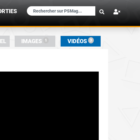
×
ORTIES
1
3
IEL
IMAGES
VIDÉOS