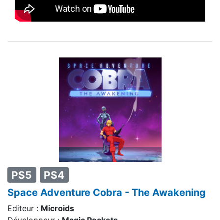
PS5
PS4
Space Adventure Cobra - The Awakening
Editeur :
Microids
Développeur :
Magic Pockets