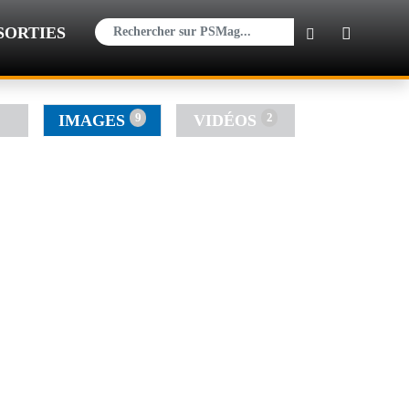
×
SORTIES
9
2
IMAGES
VIDÉOS