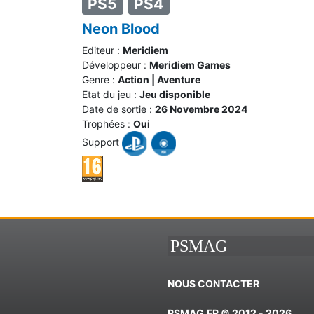
PS5
PS4
Neon Blood
Editeur :
Meridiem
Développeur :
Meridiem Games
Genre :
Action | Aventure
Etat du jeu :
Jeu disponible
Date de sortie :
26 Novembre 2024
Trophées :
Oui
Support
PSMAG
NOUS CONTACTER
PSMAG.FR © 2012 - 2026