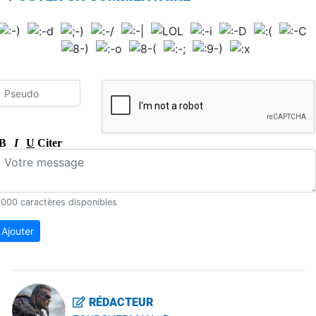
B
I
U
Citer
000 caractères disponibles
Ajouter
RÉDACTEUR