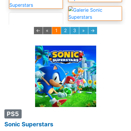
←
«
1
2
3
»
→
PS5
Sonic Superstars