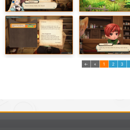
←
«
1
2
3