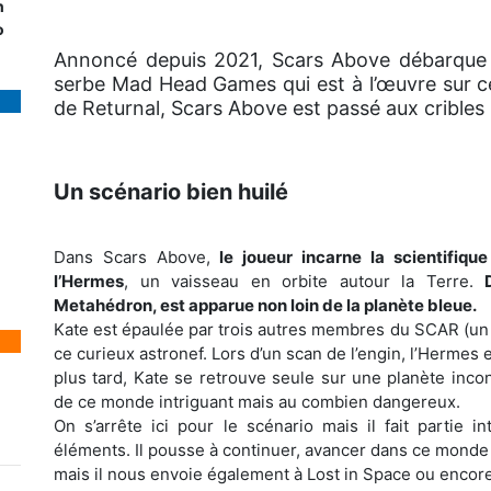
n
o
Annoncé depuis 2021, Scars Above débarque su
serbe Mad Head Games qui est à l’œuvre sur ce
de Returnal, Scars Above est passé aux cribles p
Un scénario bien huilé
Dans Scars Above,
le joueur incarne la scientifiqu
l’Hermes
, un vaisseau en orbite autour la Terre.
Metahédron, est apparue non loin de la planète bleue.
Kate est épaulée par trois autres membres du SCAR (un g
ce curieux astronef. Lors d’un scan de l’engin, l’Hermes
plus tard, Kate se retrouve seule sur une planète inc
de ce monde intriguant mais au combien dangereux.
On s’arrête ici pour le scénario mais il fait partie 
éléments. Il pousse à continuer, avancer dans ce monde 
mais il nous envoie également à Lost in Space ou encor