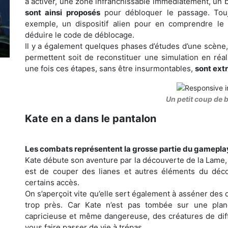
à activer, une zone infranchissable immédiatement, un 
sont ainsi proposés
pour débloquer le passage. Touj
exemple, un dispositif alien pour en comprendre le 
déduire le code de déblocage.
Il y a également quelques phases d’études d’une scène,
permettent soit de reconstituer une simulation en ré
une fois ces étapes, sans être insurmontables,
sont ext
Un petit coup de b
Kate en a dans le pantalon
Les combats représentent la grosse partie du gamepla
Kate débute son aventure par la découverte de la Lame, 
est de couper des lianes et autres éléments du déco
certains accès.
On s’aperçoit vite qu’elle sert également à asséner des
trop près. Car Kate n’est pas tombée sur une plan
capricieuse et même dangereuse, des créatures de diff
vous faire passer de vie à trépas.