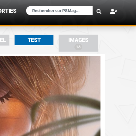
×
ORTIES
IEL
TEST
IMAGES
13