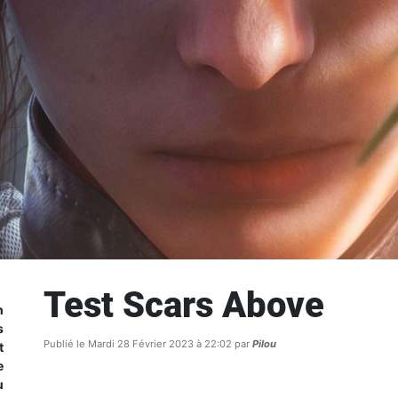
Test Scars Above
n
s
Publié le Mardi 28 Février 2023 à 22:02 par
Pilou
t
e
u