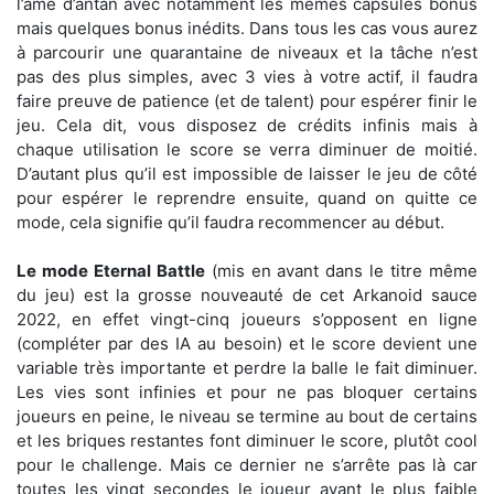
l’âme d’antan avec notamment les mêmes capsules bonus
mais quelques bonus inédits. Dans tous les cas vous aurez
à parcourir une quarantaine de niveaux et la tâche n’est
pas des plus simples, avec 3 vies à votre actif, il faudra
faire preuve de patience (et de talent) pour espérer finir le
jeu. Cela dit, vous disposez de crédits infinis mais à
chaque utilisation le score se verra diminuer de moitié.
D’autant plus qu’il est impossible de laisser le jeu de côté
pour espérer le reprendre ensuite, quand on quitte ce
mode, cela signifie qu’il faudra recommencer au début.
Le mode Eternal Battle
(mis en avant dans le titre même
du jeu) est la grosse nouveauté de cet Arkanoid sauce
2022, en effet vingt-cinq joueurs s’opposent en ligne
(compléter par des IA au besoin) et le score devient une
variable très importante et perdre la balle le fait diminuer.
Les vies sont infinies et pour ne pas bloquer certains
joueurs en peine, le niveau se termine au bout de certains
et les briques restantes font diminuer le score, plutôt cool
pour le challenge. Mais ce dernier ne s’arrête pas là car
toutes les vingt secondes le joueur ayant le plus faible