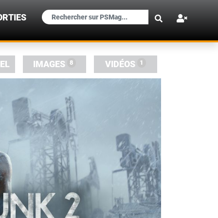
×
ORTIES
8
1
IEL
IMAGES
VIDÉOS