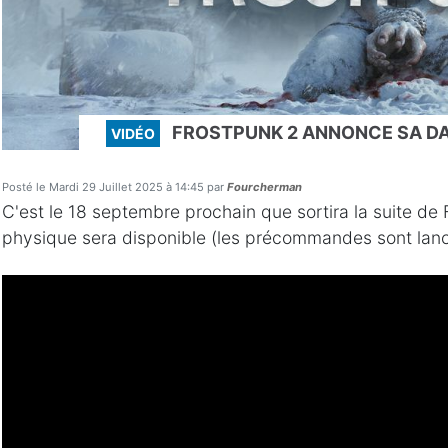
FROSTPUNK 2 ANNONCE SA DA
VIDÉO
Posté le Mardi 29 Juillet 2025 à 14:45 par
Fourcherman
C'est le 18 septembre prochain que sortira la suite de
physique sera disponible (les précommandes sont lanc