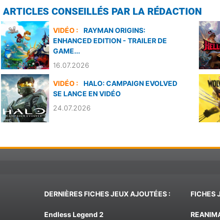
ARTICLES CONSEILLÉS PAR LA RÉDACTION
VIDÉO :
RAYMAN ORIGINS:
ENHANCED EDITION - TRAILER DE
GAME...
16.07.2026
VIDÉO :
HALO: CAMPAIGN EVOLVED
SE LANCE EN VIDÉO
24.07.2026
DERNIÈRES FICHES JEUX AJOUTÉES :
FICHES 
Endless Legend 2
REANIM