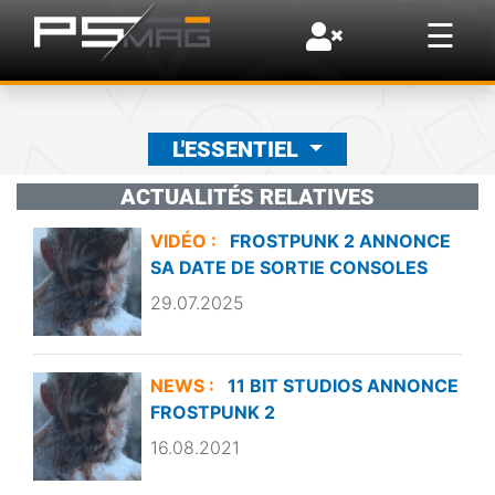
×
☰
L'ESSENTIEL
ACTUALITÉS RELATIVES
VIDÉO :
FROSTPUNK 2 ANNONCE
SA DATE DE SORTIE CONSOLES
29.07.2025
NEWS :
11 BIT STUDIOS ANNONCE
FROSTPUNK 2
16.08.2021