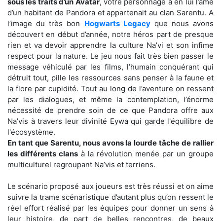
sous les traits d’un Avatar
, votre personnage a en lui l’âme
d’un habitant de Pandora et appartenait au clan Sarentu. A
l’image du très bon
Hogwarts Legacy
que nous avons
découvert en début d’année, notre héros part de presque
rien et va devoir apprendre la culture Na’vi et son infime
respect pour la nature. Le jeu nous fait très bien passer le
message véhiculé par les films, l’humain conquérant qui
détruit tout, pille les ressources sans penser à la faune et
la flore par cupidité. Tout au long de l’aventure on ressent
par les dialogues, et même la contemplation, l’énorme
nécessité de prendre soin de ce que Pandora offre aux
Na’vis à travers leur divinité Eywa qui garde l'équilibre de
l'écosystème.
En tant que Sarentu, nous avons la lourde tâche de rallier
les différents clans
à la révolution menée par un groupe
multiculturel regroupant Na’vis et terriens.
Le scénario proposé aux joueurs est très réussi et on aime
suivre la trame scénaristique d’autant plus qu’on ressent le
réel effort réalisé par les équipes pour donner un sens à
leur histoire, de part de belles rencontres, de beaux