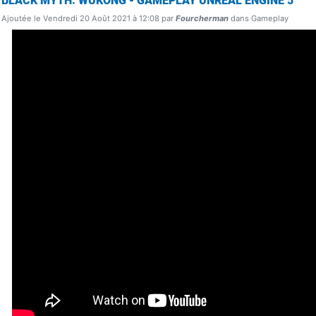
BLACK MYTH: WUKONG - GAMEPLAY UNREAL ENGINE 5
Ajoutée le Vendredi 20 Août 2021 à 12:08 par
Fourcherman
dans Gameplay