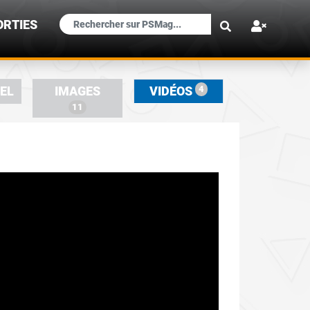
×
ORTIES
4
IEL
IMAGES
VIDÉOS
11