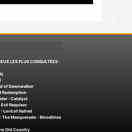
JEUX LES PLUS CONSULTÉES :
AL
d
od of Dawnwalker
d Redemption
der : Catalyst
 Evil Requiem
 : Lord of Hatred
: The Masquerade - Bloodlines
The Old Country