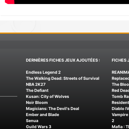
DERNIÈRES FICHES JEUX AJOUTÉES :
FICHES 
Endless Legend 2
REANIM
The Walking Dead: Streets of Survival
Replace
NBA 2K27
The Blo
The Defiant
Red Dea
Kusan: City of Wolves
Tomb Rai
Noir Bloom
Resident
Magicians: The Devil's Deal
Diablo IV
Ember and Blade
Vampire 
Senua
2
Guild Wars 3
Mafia : 