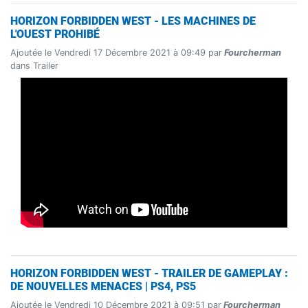
HORIZON FORBIDDEN WEST - LES MACHINES DE
L'OUEST PROHIBÉ
Ajoutée le Vendredi 17 Décembre 2021 à 09:49 par
Fourcherman
dans Trailer
HORIZON FORBIDDEN WEST - TRAILER DE GAMEPLAY :
DE NOUVELLES MENACES | PS4, PS5
Ajoutée le Vendredi 10 Décembre 2021 à 09:51 par
Fourcherman