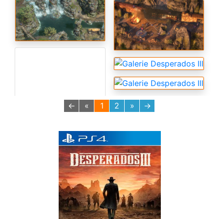
←
«
1
2
»
→