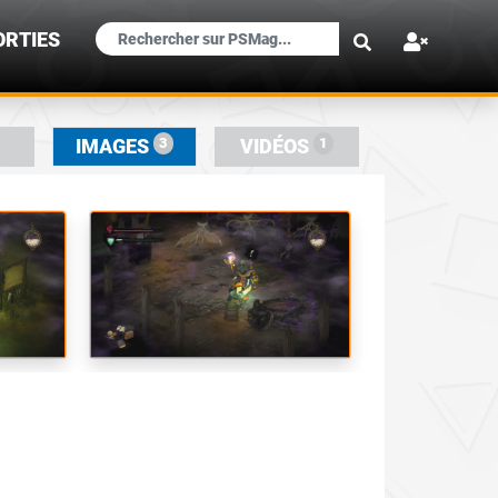
×
ORTIES
3
1
IMAGES
VIDÉOS