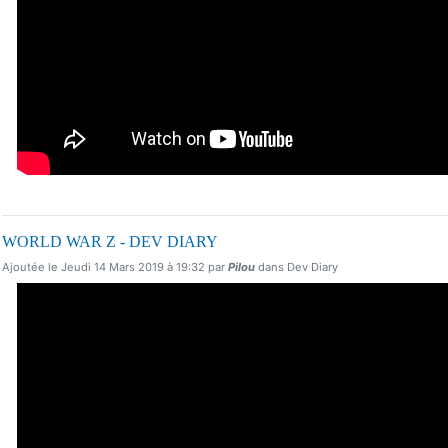
WORLD WAR Z - DEV DIARY
Ajoutée le Jeudi 14 Mars 2019 à 19:32 par
Pilou
dans Dev Diary