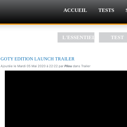
ACCUEIL
TESTS
L'ESSENTIEL
TEST
GOTY EDITION LAUNCH TRAILER
Ajoutée le Mardi 05 Mai 2020 à 22:22 par
Pilou
dans Trailer