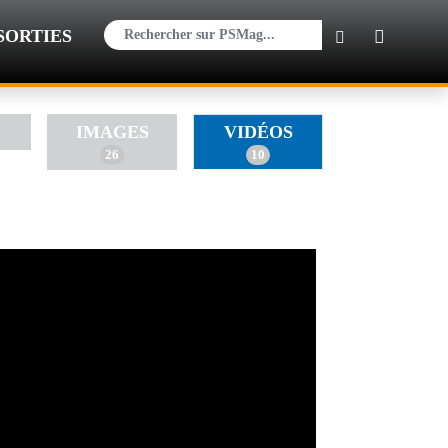
×
SORTIES
IMAGES
VIDÉOS
26
10