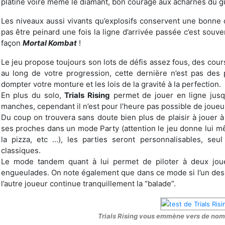
platine voire même le diamant, bon courage aux acharnés du gu
Les niveaux aussi vivants qu’explosifs conservent une bonne 
pas être peinard une fois la ligne d’arrivée passée c’est souven
façon
Mortal Kombat
!
Le jeu propose toujours son lots de défis assez fous, des cour
au long de votre progression, cette dernière n’est pas des 
dompter votre monture et les lois de la gravité à la perfection.
En plus du solo,
Trials Rising
permet de jouer en ligne jusq
manches, cependant il n’est pour l’heure pas possible de joueu
Du coup on trouvera sans doute bien plus de plaisir à jouer 
ses proches dans un mode Party (attention le jeu donne lui mê
la pizza, etc …), les parties seront personnalisables, seu
classiques.
Le mode tandem quant à lui permet de piloter à deux jou
engueulades. On note également que dans ce mode si l’un des d
l’autre joueur continue tranquillement la “balade”.
Trials Rising vous emmène vers de no