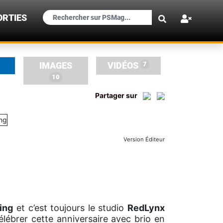
×
ORTIES
7
IMAGES
VIDÉOS
10
Partager sur
Version Éditeur
sing
et c’est toujours le studio
RedLynx
célébrer cette anniversaire avec brio en