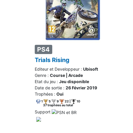
PS4
Trials Rising
Editeur et Developpeur :
Ubisoft
Genre :
Course | Arcade
Etat du jeu :
Jeu disponible
Date de sortie :
26 Février 2019
Trophées :
Oui
1
5
9
22 |
10
37 trophées au total
Support