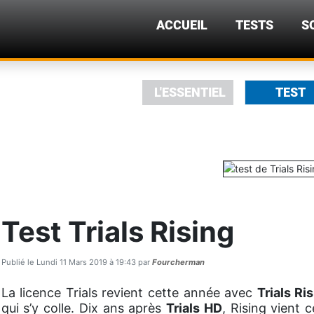
ACCUEIL
TESTS
S
L'ESSENTIEL
TEST
Test Trials Rising
Publié le Lundi 11 Mars 2019 à 19:43 par
Fourcherman
La licence Trials revient cette année avec
Trials Ri
qui s’y colle. Dix ans après
Trials HD
, Rising vient 