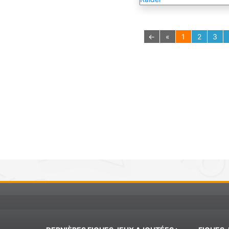
←
«
1
2
3