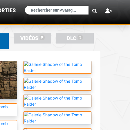
×
ORTIES
9
3
VIDÉOS
DLC