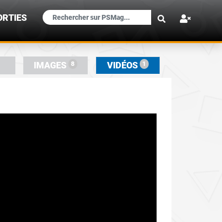
×
ORTIES
8
1
IMAGES
VIDÉOS