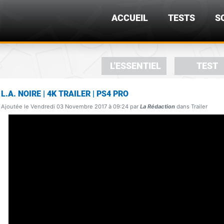
ACCUEIL
TESTS
S
L'ESSENTIEL
TEST
L.A. NOIRE | 4K TRAILER | PS4 PRO
Ajoutée le Vendredi 03 Novembre 2017 à 09:24 par
La Rédaction
dans Trailer