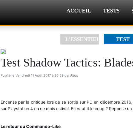
ACCUEIL
TESTS
L'ESSENTIEL
TEST
Test Shadow Tactics: Blade
Publié le Vendredi 11 Août 2017 à 20:59 par
Pilou
Encensé par la critique lors de sa sortie sur PC en décembre 2016
sur Playstation 4 en ce mois estival. En vaut-il le coup ? Réponse un
Attention aux traces de pas laissées dans la neige
Le retour du Commando-Like