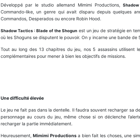
Développé par le studio allemand Mimimi Productions,
Shadow 
Commando-like, un genre qui avait disparu depuis quelques an
Commandos, Desperados ou encore Robin Hood.
est un jeu de stratégie en te
Shadow Tactics : Blade of the Shogun
où les Shoguns se disputent le pouvoir. On y incarne une bande de 5 t
Tout au long des 13 chapitres du jeu, nos 5 assassins utilisent l
complémentaires pour mener à bien les objectifs de missions.
Connaitre les déplacements et le champ de vision des ennemis
Une difficulté élevée
Le jeu ne fait pas dans la dentelle. Il faudra souvent recharger sa de
personnage au cours du jeu, même chose si on déclenche l’alerte,
recharger la partie immédiatement.
Heureusement,
Mimimi Productions
a bien fait les choses, une si