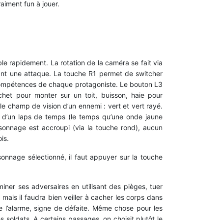
aiment fun à jouer.
le rapidement. La rotation de la caméra se fait via
vant une attaque. La touche R1 permet de switcher
compétences de chaque protagoniste. Le bouton L3
chet pour monter sur un toit, buisson, haie pour
e champ de vision d’un ennemi : vert et vert rayé.
t d’un laps de temps (le temps qu’une onde jaune
sonnage est accroupi (via la touche rond), aucun
is.
onnage sélectionné, il faut appuyer sur la touche
miner ses adversaires en utilisant des pièges, tuer
 mais il faudra bien veiller à cacher les corps dans
e l’alarme, signe de défaite. Même chose pour les
es soldats. A certains passages, on choisit plutôt le