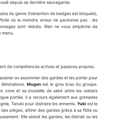
coulé depuis sa dernière sauvegarde.
onados du genre (l’obtention de badges est bloquée),
fficile où la moindre erreur ne pardonne pas : les
sonnages sont réduits. Rien ne vous empêche de
le menu.
sent de compétences actives et passives propres.
 assassiner ou assommer des gardes et les porter pour
 éliminations.
Mugen
est le gros bras du groupe.
 zone et sa bouteille de saké attire les soldats
longue portée. Il a recours également aux grenades
gnie, Tanuki pour distraire les ennemis.
Yuki
est le
es pièges, attirer des gardes grâce à sa flûte ou
uisement. Elle séduit les gardes, les distrait ou les