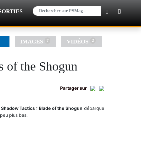
×
SORTIES
7
2
IMAGES
VIDÉOS
s of the Shogun
Partager sur
,
Shadow Tactics : Blade of the Shogun
débarque
 peu plus bas.