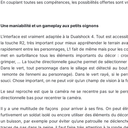
En couplant toutes ses compétences, les possibilités offertes sont vr
Une maniabilité et un gameplay aux petits oignons
L’interface est vraiment adaptée à la Dualshock 4. Tout est accessib
la touche R2, très important pour mieux appréhender le terrain a
rapidement entre les personnages, L1 fait de même mais pour les 
met en surbrillance tous les éléments importants du décor : cro
grimper, … La touche directionnelle gauche permet de sélectionner l
Dans le vert, tout personnage dans le sillage est détecté au bou
remonte de l’ennemi au personnage). Dans le vert rayé, si le per
souci. Chose important, on ne peut voir qu’un champ de vision à la fo
Le seul reproche est que la caméra ne se recentre pas sur le pers
directionnelle bas pour recentrer la caméra.
Il y a une multitude de façons pour arriver à ses fins. On peut éli
furtivement un soldat isolé ou encore utiliser des éléments du décor
un buisson, par exemple pour éviter qu’une patrouille ne déclench
traces de pas dans la neige, il faut faire très attention à la ronde d