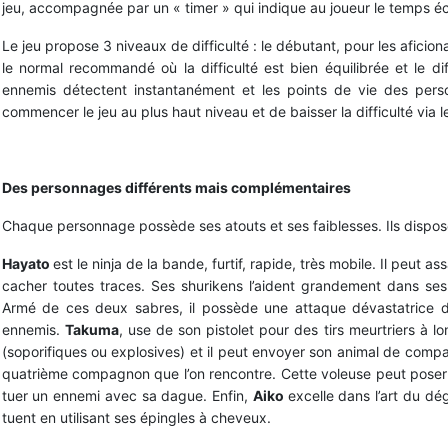
jeu, accompagnée par un « timer » qui indique au joueur le temps é
Le jeu propose 3 niveaux de difficulté : le débutant, pour les afici
le normal recommandé où la difficulté est bien équilibrée et le di
ennemis détectent instantanément et les points de vie des per
commencer le jeu au plus haut niveau et de baisser la difficulté via 
Des personnages différents mais complémentaires
Chaque personnage possède ses atouts et ses faiblesses. Ils dispo
Hayato
est le ninja de la bande, furtif, rapide, très mobile. Il peut
cacher toutes traces. Ses shurikens l’aident grandement dans ses
Armé de ces deux sabres, il possède une attaque dévastatrice de
ennemis.
Takuma
, use de son pistolet pour des tirs meurtriers à 
(soporifiques ou explosives) et il peut envoyer son animal de compa
quatrième compagnon que l’on rencontre. Cette voleuse peut poser d
tuer un ennemi avec sa dague. Enfin,
Aiko
excelle dans l’art du dég
tuent en utilisant ses épingles à cheveux.