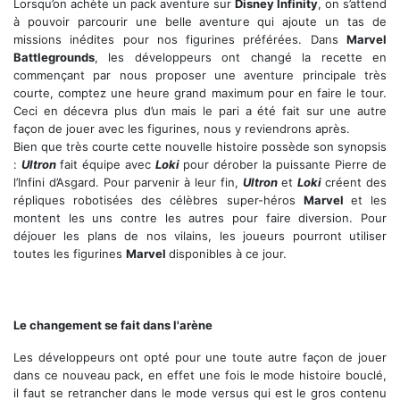
Lorsqu’on achète un pack aventure sur
Disney Infinity
, on s’attend
à pouvoir parcourir une belle aventure qui ajoute un tas de
missions inédites pour nos figurines préférées. Dans
Marvel
Battlegrounds
, les développeurs ont changé la recette en
commençant par nous proposer une aventure principale très
courte, comptez une heure grand maximum pour en faire le tour.
Ceci en décevra plus d’un mais le pari a été fait sur une autre
façon de jouer avec les figurines, nous y reviendrons après.
Bien que très courte cette nouvelle histoire possède son synopsis
:
Ultron
fait équipe avec
Loki
pour dérober la puissante Pierre de
l’Infini d’Asgard. Pour parvenir à leur fin,
Ultron
et
Loki
créent des
répliques robotisées des célèbres super-héros
Marvel
et les
montent les uns contre les autres pour faire diversion. Pour
déjouer les plans de nos vilains, les joueurs pourront utiliser
toutes les figurines
Marvel
disponibles à ce jour.
Bataille jusque 4 joueurs en arène
Le changement se fait dans l'arène
Les développeurs ont opté pour une toute autre façon de jouer
dans ce nouveau pack, en effet une fois le mode histoire bouclé,
il faut se retrancher dans le mode versus qui est le gros contenu