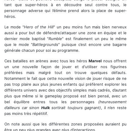
tant que super-héros à en découdre seul contre tous, le
personnage adverse qui l’élimine prend alors la place de super-
héros.
Le mode "
Hero of the Hill
" un peu moins fun mais bien nerveux
aussi a pour but de défendre/attaquer une zone en équipe et le
dernier mode baptisé "
Rumble
" est finalement un peu le même
que le mode "
Battlegrounds
" puisque c’est encore une bagarre
générale chacun pour soi au programme.
Ces batailles en arènes avec tous les héros
Marvel
nous offrent
un une nouvelle façon de jouer et d'utiliser nos figurines
préférées mais malgré tout on trouve quelques défauts.
Notamment le fait que cette nouvelle vision de jouer risque de ne
pas trop plaire aux plus jeunes enfants qui préfèrent explorer les
différents univers avec des objectifs simples mais cadrés, d’autant
plus que même si le gameplay proposé est bien pensé, avec un
bel équilibre entres tous les personnages
(heureusement
d’ailleurs car sinon
Hulk
sortirait toujours gagnant)
, il n’en reste
pas moins très répétitif.
On note aussi que les différentes zones proposées auraient pu
être un peu plus grandes avec plus d’interactions.