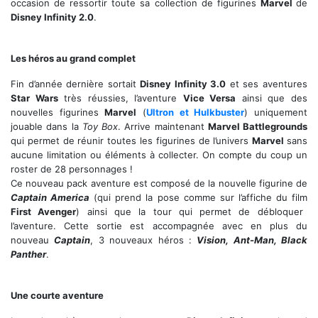
occasion de ressortir toute sa collection de figurines
Marvel
de
Disney Infinity 2.0
.
Voici le nouveau pack au couleur de Captain America First Avengers
Les héros au grand complet
Fin d’année dernière sortait
Disney Infinity 3.0
et ses aventures
Star Wars
très réussies, l’aventure
Vice Versa
ainsi que des
nouvelles figurines
Marvel
(
Ultron et Hulkbuster
) uniquement
jouable dans la
Toy Box
. Arrive maintenant
Marvel Battlegrounds
qui permet de réunir toutes les figurines de l’univers
Marvel
sans
aucune limitation ou éléments à collecter. On compte du coup un
roster de 28 personnages !
Ce nouveau pack aventure est composé de la nouvelle figurine de
Captain America
(qui prend la pose comme sur l’affiche du film
First Avenger
) ainsi que la tour qui permet de débloquer
l’aventure. Cette sortie est accompagnée avec en plus du
nouveau
Captain
, 3 nouveaux héros :
Vision, Ant-Man, Black
Panther
.
Ca va faire mal !
Une courte aventure