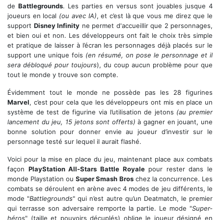
de
Battlegrounds
. Les parties en versus sont jouables jusque 4
joueurs en local
(ou avec IA)
, et c’est là que vous me direz que le
support
Disney Infinity
ne permet d'accueillir que 2 personnages,
et bien oui et non. Les développeurs ont fait le choix très simple
et pratique de laisser à l’écran les personnages déjà placés sur le
support une unique fois
(en résumé, on pose le personnage et il
sera débloqué pour toujours
), du coup aucun problème pour que
tout le monde y trouve son compte.
Évidemment tout le monde ne possède pas les 28 figurines
Marvel
, c’est pour cela que les développeurs ont mis en place un
système de test de figurine via l’utilisation de jetons
(au premier
lancement du jeu, 15 jetons sont offerts)
à gagner en jouant, une
bonne solution pour donner envie au joueur d’investir sur le
personnage testé sur lequel il aurait flashé.
Voici pour la mise en place du jeu, maintenant place aux combats
façon
PlayStation All-Stars Battle Royale
pour rester dans le
monde Playstation ou
Super Smash Bros
chez la concurrence. Les
combats se déroulent en arène avec 4 modes de jeu différents, le
mode "
Battlegrounds
" qui n’est autre qu’un Deatmatch, le premier
qui terrasse son adversaire remporte la partie. Le mode "
Super-
héros
" (taille et pouvoirs décuplés) oblige le joueur désigné en