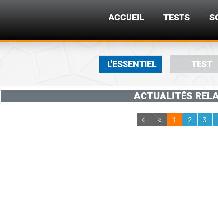
ACCUEIL
TESTS
S
L'ESSENTIEL
TEST
ACTUALITÉS RELA
←
«
1
2
3