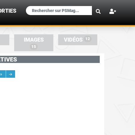
×
ORTIES
12
IMAGES
VIDÉOS
15
TIVES
»
→