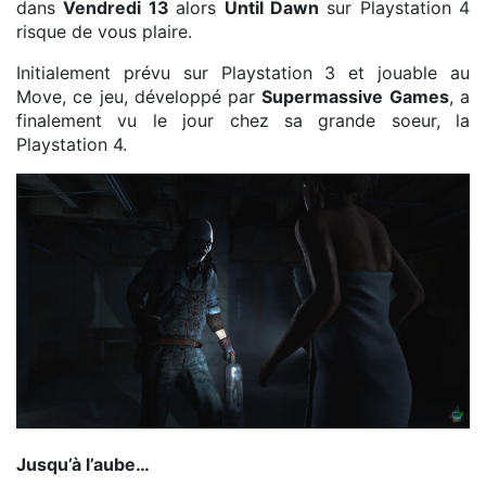
dans
Vendredi 13
alors
Until Dawn
sur Playstation 4
risque de vous plaire.
Initialement prévu sur Playstation 3 et jouable au
Move, ce jeu, développé par
Supermassive Games
, a
finalement vu le jour chez sa grande soeur, la
Playstation 4.
Hayden en petite tenue et poursuivie par le tueur
Jusqu’à l’aube…