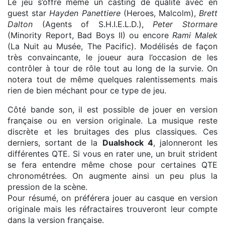
Le jeu s’offre même un casting de qualité avec en
guest star
Hayden Panettiere
(Heroes, Malcolm),
Brett
Dalton
(Agents of S.H.I.E.L.D.),
Peter Stormare
(Minority Report, Bad Boys II) ou encore
Rami Malek
(La Nuit au Musée, The Pacific). Modélisés de façon
très convaincante, le joueur aura l’occasion de les
contrôler à tour de rôle tout au long de la survie. On
notera tout de même quelques ralentissements mais
rien de bien méchant pour ce type de jeu.
Côté bande son, il est possible de jouer en version
française ou en version originale. La musique reste
discrète et les bruitages des plus classiques. Ces
derniers, sortant de la
Dualshock 4
, jalonneront les
différentes QTE. Si vous en rater une, un bruit strident
se fera entendre même chose pour certaines QTE
chronométrées. On augmente ainsi un peu plus la
pression de la scène.
Pour résumé, on préférera jouer au casque en version
originale mais les réfractaires trouveront leur compte
dans la version française.