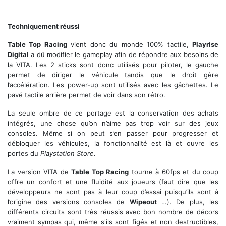
Des environnements sympas (mais peu nombreux)
Techniquement réussi
Table Top Racing
vient donc du monde 100% tactile,
Playrise
Digital
a dû modifier le gameplay afin de répondre aux besoins de
la VITA. Les 2 sticks sont donc utilisés pour piloter, le gauche
permet de diriger le véhicule tandis que le droit gère
l’accélération. Les power-up sont utilisés avec les gâchettes. Le
pavé tactile arrière permet de voir dans son rétro.
La seule ombre de ce portage est la conservation des achats
intégrés, une chose qu’on n’aime pas trop voir sur des jeux
consoles. Même si on peut s’en passer pour progresser et
débloquer les véhicules, la fonctionnalité est là et ouvre les
portes du
Playstation Store.
La version VITA de
Table Top Racing
tourne à 60fps et du coup
offre un confort et une fluidité aux joueurs (faut dire que les
développeurs ne sont pas à leur coup d’essai puisqu’ils sont à
l’origine des versions consoles de
Wipeout
…). De plus, les
différents circuits sont très réussis avec bon nombre de décors
vraiment sympas qui, même s'ils sont figés et non destructibles,