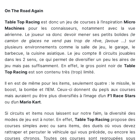
Courses et power-up au programme !
On The Road Again
Table Top Racing
est donc un jeu de courses à l’inspiration
Micro
Machines
pour les connaisseurs, notamment avec la vue
aérienne. Le joueur va donc devoir mener ses petits bolides
(le
camion de glaces ne vend pas trop de rêve, j’avoue …)
sur
plusieurs environnements comme la salle de jeu, le garage, le
barbecue, la cuisine asiatique. Le jeu compte 8 circuits jouables
dans les 2 sens, ce qui permet de diversifier un peu les aires de
jeu mais pas suffisamment. En effet, le gros point noir de
Table
Top Racing
est son contenu très (trop) limité.
Il en est de même pour les items, seulement quatre : le missile, le
boost, la bombe et l’IEM. Ceux-ci donnent du pep’s aux courses
mais auraient pu être plus diversifiés à l’image d’un
F1 Race Stars
ou d’un
Mario Kart
.
Si circuits et items nous laissent sur notre faim, la diversité des
modes de jeu est à noter. En effet,
Table Top Racing
propose des
courses simples avec ou sans items, des duels où vous devez
rattraper et percuter le véhicule qui vous précède, ou encore les
courses chronos. Toutes ces courses sont regroupées sous