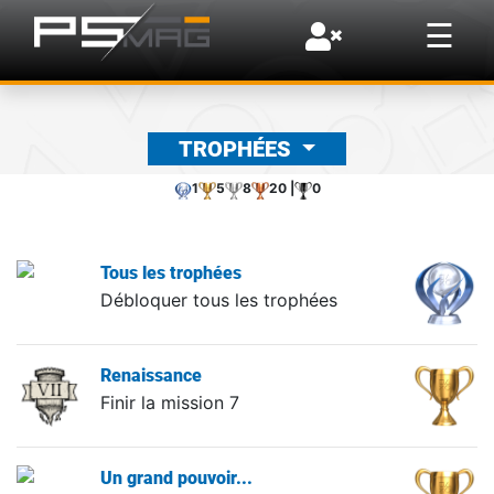
×
☰
TROPHÉES
1
5
8
20 |
0
Tous les trophées
Débloquer tous les trophées
Renaissance
Finir la mission 7
Un grand pouvoir...