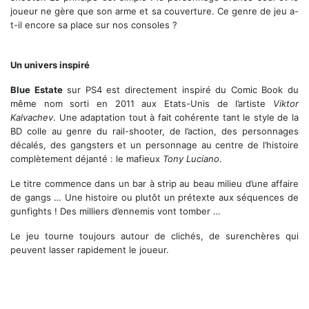
joueur ne gère que son arme et sa couverture. Ce genre de jeu a-
t-il encore sa place sur nos consoles ?
Blue Estate vous réserve quelques charmantes rencontres
Un univers inspiré
Blue Estate
sur PS4 est directement inspiré du Comic Book du
même nom sorti en 2011 aux Etats-Unis de l’artiste
Viktor
Kalvachev
. Une adaptation tout à fait cohérente tant le style de la
BD colle au genre du rail-shooter, de l’action, des personnages
décalés, des gangsters et un personnage au centre de l’histoire
complètement déjanté : le mafieux
Tony Luciano
.
Le titre commence dans un bar à strip au beau milieu d’une affaire
de gangs … Une histoire ou plutôt un prétexte aux séquences de
gunfights ! Des milliers d’ennemis vont tomber …
Le jeu tourne toujours autour de clichés, de surenchères qui
peuvent lasser rapidement le joueur.
Alors là c'est vous ou lui ...