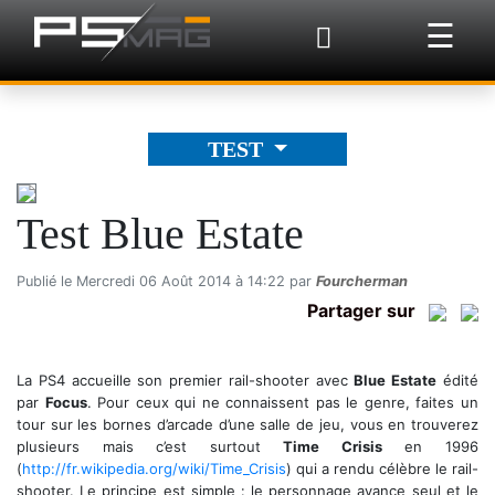
×
☰
TEST
Test Blue Estate
Publié le Mercredi 06 Août 2014 à 14:22 par
Fourcherman
Partager sur
La PS4 accueille son premier rail-shooter avec
Blue Estate
édité
par
Focus
. Pour ceux qui ne connaissent pas le genre, faites un
tour sur les bornes d’arcade d’une salle de jeu, vous en trouverez
plusieurs mais c’est surtout
Time Crisis
en 1996
(
http://fr.wikipedia.org/wiki/Time_Crisis
) qui a rendu célèbre le rail-
shooter. Le principe est simple : le personnage avance seul et le