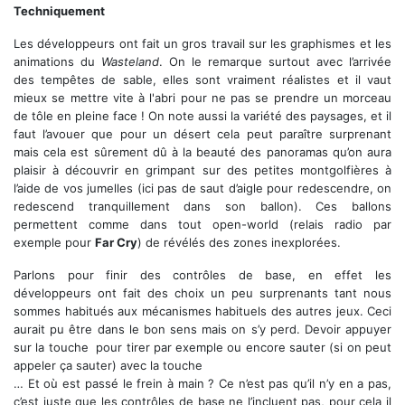
Techniquement
Les développeurs ont fait un gros travail sur les graphismes et les
animations du
Wasteland
. On le remarque surtout avec l’arrivée
des tempêtes de sable, elles sont vraiment réalistes et il vaut
mieux se mettre vite à l'abri pour ne pas se prendre un morceau
de tôle en pleine face ! On note aussi la variété des paysages, et il
faut l’avouer que pour un désert cela peut paraître surprenant
mais cela est sûrement dû à la beauté des panoramas qu’on aura
plaisir à découvrir en grimpant sur des petites montgolfières à
l’aide de vos jumelles (ici pas de saut d’aigle pour redescendre, on
redescend tranquillement dans son ballon). Ces ballons
permettent comme dans tout open-world (relais radio par
exemple pour
Far Cry
) de révélés des zones inexplorées.
Parlons pour finir des contrôles de base, en effet les
développeurs ont fait des choix un peu surprenants tant nous
sommes habitués aux mécanismes habituels des autres jeux. Ceci
aurait pu être dans le bon sens mais on s’y perd. Devoir appuyer
sur la touche
pour tirer par exemple ou encore sauter (si on peut
appeler ça sauter) avec la touche
… Et où est passé le frein à main ? Ce n’est pas qu’il n’y en a pas,
c’est juste que les contrôles de base ne l’incluent pas, pour cela il