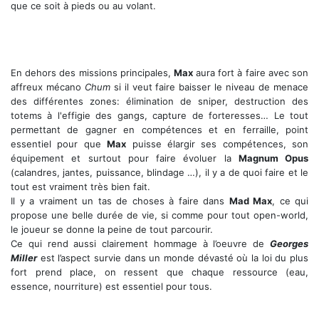
que ce soit à pieds ou au volant.
En dehors des missions principales,
Max
aura fort à faire avec son
affreux mécano
Chum
si il veut faire baisser le niveau de menace
des différentes zones: élimination de sniper, destruction des
totems à l'effigie des gangs, capture de forteresses… Le tout
permettant de gagner en compétences et en ferraille, point
essentiel pour que
Max
puisse élargir ses compétences, son
équipement et surtout pour faire évoluer la
Magnum Opus
(calandres, jantes, puissance, blindage …), il y a de quoi faire et le
tout est vraiment très bien fait.
Il y a vraiment un tas de choses à faire dans
Mad Max
, ce qui
propose une belle durée de vie, si comme pour tout open-world,
le joueur se donne la peine de tout parcourir.
Ce qui rend aussi clairement hommage à l’oeuvre de
Georges
Miller
est l’aspect survie dans un monde dévasté où la loi du plus
fort prend place, on ressent que chaque ressource (eau,
essence, nourriture) est essentiel pour tous.
Un monde post-apocalyptique sublimé