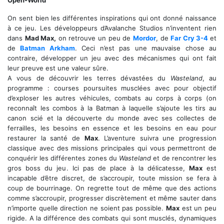
Open-World
On sent bien les différentes inspirations qui ont donné naissance
à ce jeu. Les développeurs d’Avalanche Studios n’inventent rien
dans
Mad Max,
on retrouve un peu de
Mordor
, de
Far Cry 3-4
et
de
Batman Arkham
. Ceci n’est pas une mauvaise chose au
contraire, développer un jeu avec des mécanismes qui ont fait
leur preuve est une valeur sûre.
A vous de découvrir les terres dévastées du
Wasteland
, au
programme : courses poursuites musclées avec pour objectif
d’exploser les autres véhicules, combats au corps à corps (on
reconnaît les combos à la Batman à laquelle s’ajoute les tirs au
canon scié et la découverte du monde avec ses collectes de
ferrailles, les besoins en essence et les besoins en eau pour
restaurer la santé de
Max
. L’aventure suivra une progression
classique avec des missions principales qui vous permettront de
conquérir les différentes zones du
Wasteland
et de rencontrer les
gros boss du jeu. Ici pas de place à la délicatesse,
Max
est
incapable d’être discret, de s’accroupir, toute mission se fera à
coup de bourrinage. On regrette tout de même que des actions
comme s’accroupir, progresser discrètement et même sauter dans
n’importe quelle direction ne soient pas possible.
Max
est un peu
rigide. A la différence des combats qui sont musclés, dynamiques