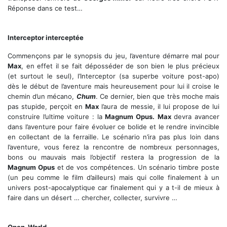
Réponse dans ce test…
A la conquête du Wasteland
Interceptor interceptée
Commençons par le synopsis du jeu, l’aventure démarre mal pour
Max
, en effet il se fait déposséder de son bien le plus précieux
(et surtout le seul), l’Interceptor (sa superbe voiture post-apo)
dès le début de l’aventure mais heureusement pour lui il croise le
chemin d’un mécano,
Chum
. Ce dernier, bien que très moche mais
pas stupide, perçoit en
Max
l’aura de messie, il lui propose de lui
construire l’ultime voiture : la
Magnum Opus.
Max
devra avancer
dans l’aventure pour faire évoluer ce bolide et le rendre invincible
en collectant de la ferraille. Le scénario n’ira pas plus loin dans
l’aventure, vous ferez la rencontre de nombreux personnages,
bons ou mauvais mais l’objectif restera la progression de la
Magnum Opus
et de vos compétences. Un scénario timbre poste
(un peu comme le film d’ailleurs) mais qui colle finalement à un
univers post-apocalyptique car finalement qui y a t-il de mieux à
faire dans un désert … chercher, collecter, survivre …
Des combats musclés à la façon Batman