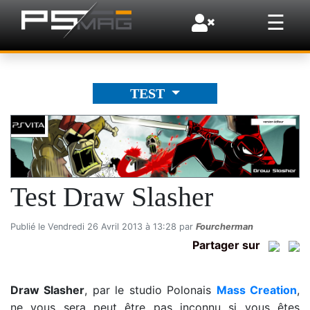
×
☰
TEST
Test Draw Slasher
Publié le Vendredi 26 Avril 2013 à 13:28 par
Fourcherman
Partager sur
Draw Slasher
, par le studio Polonais
Mass Creation
,
ne vous sera peut être pas inconnu si vous êtes