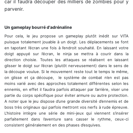
car il faudra découper des milliers de zombies pour y
parvenir.
Draw Slasher - un titre tranchant
Un gameplay bourré d'adrénaline
Pour cela, le jeu propose un gameplay plutôt inédit sur VITA
puisque totalement jouable à un doigt. Les déplacements se font
en tapotant l’écran une fois à l’endroit souhaité. En laissant votre
doigt appuyé sur l’écran, le ninja se mettra à courir dans la
direction choisie. Toutes les attaques se réalisent en laissant
glisser le doigt sur l’écran (plutôt nerveusement) dans le sens de
la découpe voulue. Si le mouvement reste tout le temps le même,
on glisse et ça découpe, le système de combat n’en est pas
moins varié avec des approches totalement différentes selon les
ennemis, en effet il faudra parfois attaquer par l’arrière, viser une
partie du corps spécifique pour éviter armure ou autre protection.
A noter que le jeu dispose d’une grande diversité d’ennemis et de
boss très originaux qui parfois mettront vos nerfs à rude épreuve.
L’histoire intègre une série de mini-jeux qui viennent s’insérer
parfaitement dans l’aventure sans casser le rythme, ceux-ci
consistent généralement en des phases d’esquives.