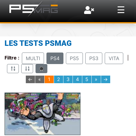
×
☰
LES TESTS PSMAG
Filtre :
|
MULTI
PS4
PS5
PS3
VITA
←
«
1
2
3
4
5
»
→