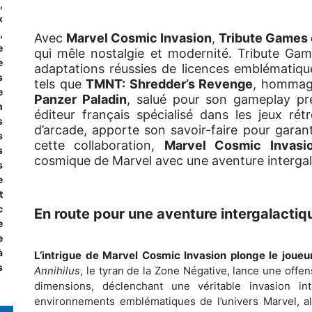
,
x
,
Avec
Marvel Cosmic Invasion
,
Tribute Games
e
qui mêle nostalgie et modernité. Tribute Ga
e
adaptations réussies de licences emblématique
s
tels que
TMNT: Shredder’s Revenge
, hommage
e
Panzer Paladin
, salué pour son gameplay pré
n
éditeur français spécialisé dans les jeux rét
s
d’arcade, apporte son savoir-faire pour garantir
s
cette collaboration,
Marvel Cosmic Invasi
s
cosmique de Marvel avec une aventure intergal
s
e
t
c
En route pour une aventure intergalactiq
e
e
à
L’intrigue de Marvel Cosmic Invasion plonge le joue
s
Annihilus
, le tyran de la Zone Négative, lance une offe
dimensions, déclenchant une véritable invasion int
environnements emblématiques de l’univers Marvel, a