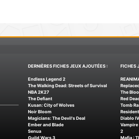
DERNIÈRES FICHES JEUX AJOUTÉES :
FICHES 
Endless Legend 2
REANIM
The Walking Dead: Streets of Survival
Replace
NBA 2K27
The Blo
The Defiant
Red Dea
Kusan: City of Wolves
Tomb Rai
Noir Bloom
Resident
Magicians: The Devil's Deal
Diablo IV
Ember and Blade
Vampire 
Senua
2
Guild Wars 3
Mafia : 