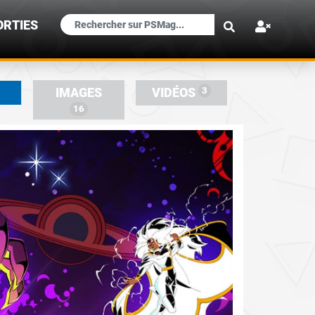
×
ORTIES
3
IMAGES
VIDÉOS
16