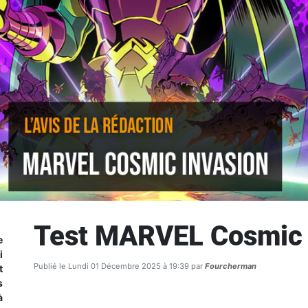
Test MARVEL Cosmic 
e
i
Publié le Lundi 01 Décembre 2025 à 19:39 par
Fourcherman
t
s
à