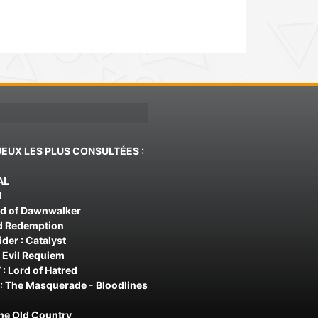
JEUX LES PLUS CONSULTÉES :
AL
d
od of Dawnwalker
d Redemption
der : Catalyst
 Evil Requiem
 : Lord of Hatred
: The Masquerade - Bloodlines
The Old Country