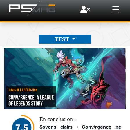
×
☰
TEST
En conclusion :
Soyons clairs : Conv/rgence ne